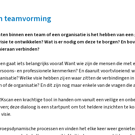
en teamvorming
en binnen een team of een organisatie is het hebben van een g
isie te ontwikkelen? Wat is er nodig om deze te borgen? En bo
hieraan verbinden?
en gaat iets belangrijks vooraf. Want wie zijn de mensen die met 
persoons- en professionele kenmerken? En daaruit voortvloeiend: w
anisatie? Welke visie hebben zij en waar zitten de verbindingen in
 of de organisatie? En dit zijn nog maar enkele van de vragen die
scan een krachtige tool in handen om vanuit een veilige en onb
ven; deze dialoog is een startpunt om tot heldere inzichten te k
visie.
groepsdynamische processen en vinden het elke keer weer genie