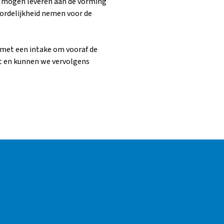
te mogen leveren aan de vorming
oordelijkheid nemen voor de
s met een intake om vooraf de
t en kunnen we vervolgens