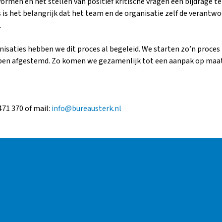
rmen en het stellen van positief kritische vragen een bijdrage 
 is het belangrijk dat het team en de organisatie zelf de verantw
.
nisaties hebben we dit proces al begeleid. We starten zo’n proce
bben afgestemd. Zo komen we gezamenlijk tot een aanpak op maa
471 370 of mail:
info@bureausterk.nl