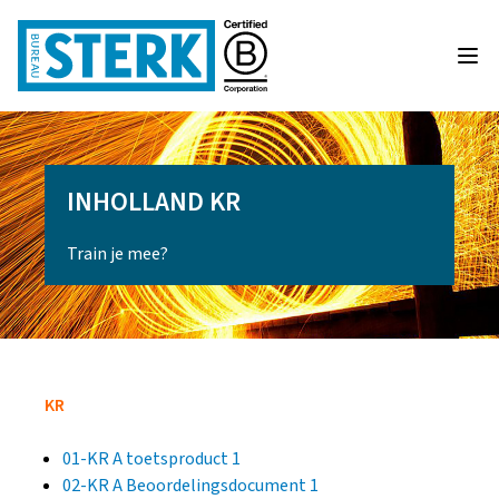
INHOLLAND KR
Train je mee?
KR
01-KR A toetsproduct 1
02-KR A Beoordelingsdocument 1