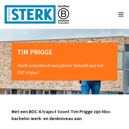
TIM PRIGGE
heeft ontzettend veel plezier beleefd aan het
EVC-traject
Met een BOC-6 traject toont Tim Prigge zijn hbo-
bachelor werk- en denkniveau aan