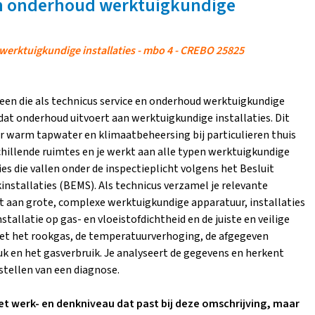
en onderhoud werktuigkundige
werktuigkundige installaties - mbo 4 - CREBO 25825
een die als technicus service en onderhoud werktuigkundige
f dat onderhoud uitvoert aan werktuigkundige installaties. Dit
oor warm tapwater en klimaatbeheersing bij particulieren thuis
erschillende ruimtes en je werkt aan alle typen werktuigkundige
ties die vallen onder de inspectieplicht volgens het Besluit
nstallaties (BEMS). Als technicus verzamel je relevante
uit aan grote, complexe werktuigkundige apparatuur, installaties
stallatie op gas- en vloeistofdichtheid en de juiste en veilige
meet het rookgas, de temperatuurverhoging, de afgegeven
k en het gasverbruik. Je analyseert de gegevens en herkent
stellen van een diagnose.
 het werk- en denkniveau dat past bij deze omschrijving, maar