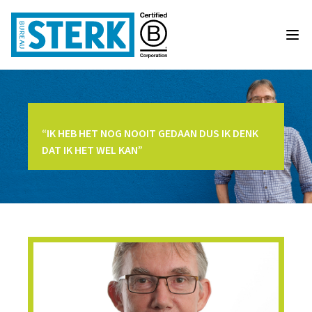
“IK HEB HET NOG NOOIT GEDAAN DUS IK DENK
DAT IK HET WEL KAN”