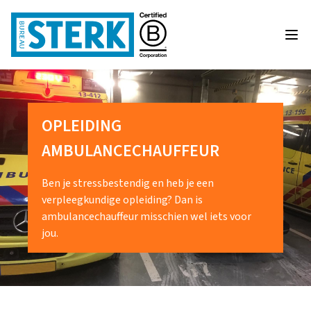
OPLEIDING
AMBULANCECHAUFFEUR
Ben je stressbestendig en heb je een
verpleegkundige opleiding? Dan is
ambulancechauffeur misschien wel iets voor
jou.