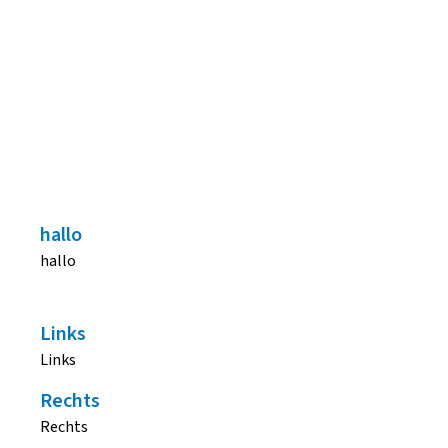
STERKE TITEL OVER 3 REGELS
VERDEEELD ZODAT LANGE TITELS
KUNNEN
hallo
hallo
Links
Links
Rechts
Rechts