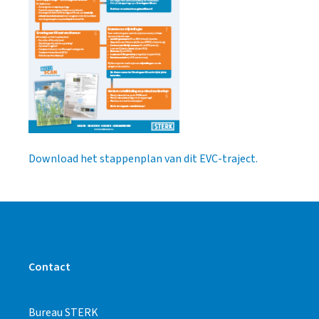
Download het stappenplan van dit EVC-traject.
Contact
Bureau STERK