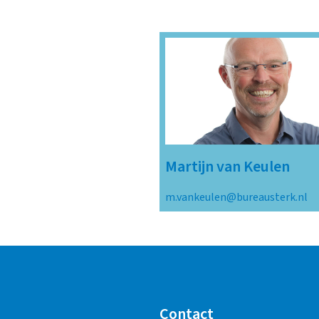
Martijn van Keulen
m.vankeulen@bureausterk.nl
Contact