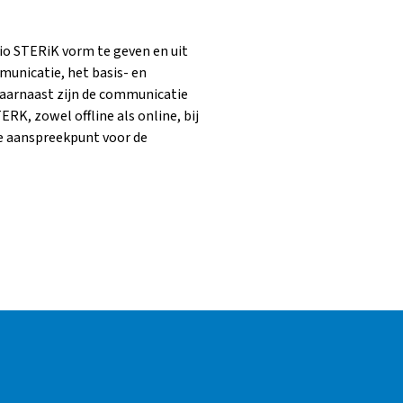
io STERiK vorm te geven en uit
mmunicatie, het basis- en
Daarnaast zijn de communicatie
RK, zowel offline als online, bij
te aanspreekpunt voor de