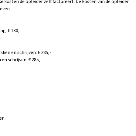
 kosten de opleider zelf factureert. De kosten van de opleider
even.
ng: € 130,-
-
ken en schrijven: € 285,-
en schrijven: € 285,-
ren