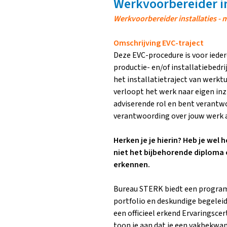
Werkvoorbereider in
Werkvoorbereider installaties -
Omschrijving EVC-traject
Deze EVC-procedure is voor ieder
productie- en/of installatiebedri
het installatietraject van werkt
verloopt het werk naar eigen inz
adviserende rol en bent verantwoo
verantwoording over jouw werk af
Herken
je je hierin? Heb je wel
niet het bijbehorende diploma
erkennen.
Bureau STERK biedt een program
portfolio en deskundige begelei
een officieel erkend Ervaringscer
toon je aan dat je een vakbekwam