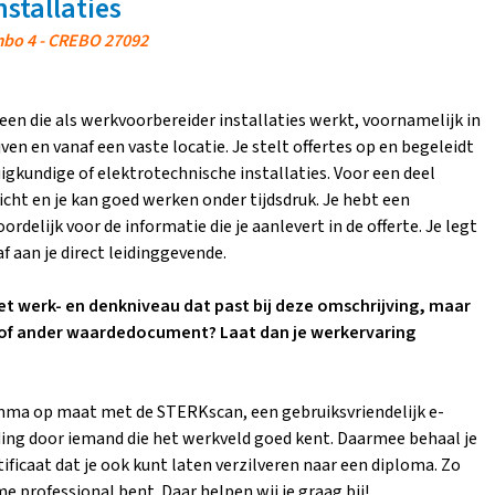
stallaties
 mbo 4 - CREBO 27092
een die als werkvoorbereider installaties werkt, voornamelijk in
jven en vanaf een vaste locatie. Je stelt offertes op en begeleidt
uigkundige of elektrotechnische installaties. Voor een deel
icht en je kan goed werken onder tijdsdruk. Je hebt een
rdelijk voor de informatie die je aanlevert in de offerte. Je legt
 aan je direct leidinggevende.
 het werk- en denkniveau dat past bij deze omschrijving, maar
 of ander waardedocument? Laat dan je werkervaring
ma op maat met de STERKscan, een gebruiksvriendelijk e-
ding door iemand die het werkveld goed kent. Daarmee behaal je
tificaat dat je ook kunt laten verzilveren naar een diploma. Zo
e professional bent. Daar helpen wij je graag bij!