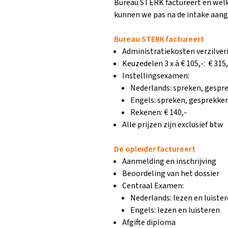
Bureau STERK factureert en welke
kunnen we pas na de intake aang
Bureau STERK factureert
Administratiekosten verzilveri
Keuzedelen 3 x à € 105,-: € 315,
Instellingsexamen:
Nederlands: spreken, gesprek
Engels: spreken, gesprekken 
Rekenen: € 140,-
Alle prijzen zijn exclusief btw
De opleider factureert
Aanmelding en inschrijving
Beoordeling van het dossier
Centraal Examen:
Nederlands: lezen en luiste
Engels: lezen en luisteren
Afgifte diploma