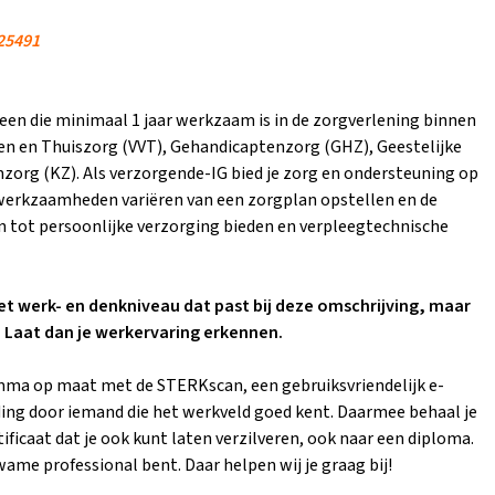
25491
een die minimaal 1 jaar werkzaam is in de zorgverlening binnen
en en Thuiszorg (VVT), Gehandicaptenzorg (GHZ), Geestelijke
org (KZ). Als verzorgende-IG bied je zorg en ondersteuning op
 werkzaamheden variëren van een zorgplan opstellen en de
 tot persoonlijke verzorging bieden en verpleegtechnische
 het werk- en denkniveau dat past bij deze omschrijving, maar
 Laat dan je werkervaring erkennen.
ma op maat met de STERKscan, een gebruiksvriendelijk e-
ding door iemand die het werkveld goed kent. Daarmee behaal je
tificaat dat je ook kunt laten verzilveren, ook naar een diploma.
wame professional bent. Daar helpen wij je graag bij!