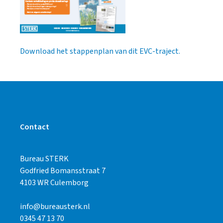
Download het stappenplan van dit EVC-traject.
Contact
Bureau STERK
Godfried Bomansstraat 7
4103 WR Culemborg
info@bureausterk.nl
0345 47 13 70