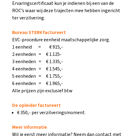
Ervaringscertificaat kun je indienen bij een van de
ROC’s waar wij deze trajecten mee hebben ingericht
ter verzilvering.
Bureau STERK factureert
EVC-procedure eenheid maatschappelijke zorg.
1 eenheid = € 915,-
2 eenheden = € 1.125-
3 eenheden = € 1.335,-
4 eenheden = € 1.545,-
5 eenheden = € 1.755,-
6 eenheden = € 1.965,-
Alle prijzen zijn exclusief btw
De opleider factureert
€ 350,- per verzilveringsmoment.
Meer informatie
Wil je eerst meer informatie? Neem dan contact met