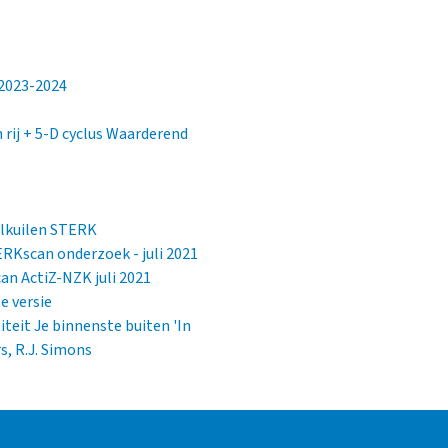
 2023-2024
 rij + 5-D cyclus Waarderend
alkuilen STERK
ERKscan onderzoek - juli 2021
an ActiZ-NZK juli 2021
e versie
iteit Je binnenste buiten 'In
s, R.J. Simons