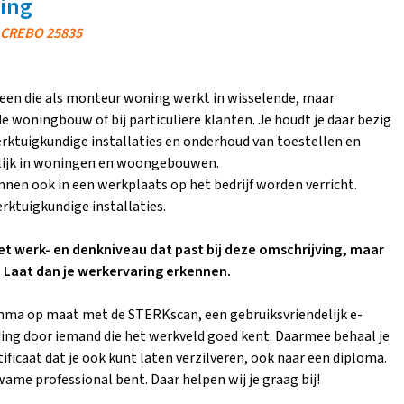
ing
- CREBO 25835
reen die als monteur woning werkt in wisselende, maar
woningbouw of bij particuliere klanten. Je houdt je daar bezig
ktuigkundige installaties en onderhoud van toestellen en
lijk in woningen en woongebouwen.
n ook in een werkplaats op het bedrijf worden verricht.
rktuigkundige installaties.
 het werk- en denkniveau dat past bij deze omschrijving, maar
 Laat dan je werkervaring erkennen.
ma op maat met de STERKscan, een gebruiksvriendelijk e-
ding door iemand die het werkveld goed kent. Daarmee behaal je
tificaat dat je ook kunt laten verzilveren, ook naar een diploma.
wame professional bent. Daar helpen wij je graag bij!