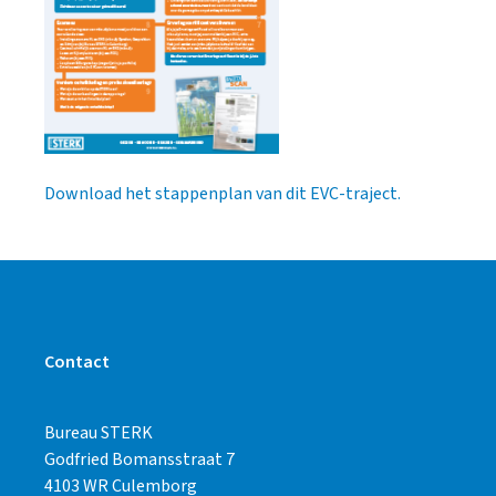
Download het stappenplan van dit EVC-traject.
Contact
Bureau STERK
Godfried Bomansstraat 7
4103 WR Culemborg