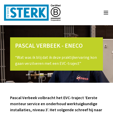
PASCAL VERBEEK - ENECO
“Wat was ik blij dat ik deze praktijkervaring kon
gaan verzilveren met een EVC-traject”
Pascal Verbeek volbracht het EVC-traject ‘Eerste
monteur service en onderhoud werktuigkundige
installaties, niveau 3’. Het volgende schreef hij naar